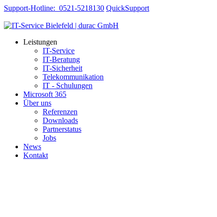
Support-Hotline: 0521-5218130
QuickSupport
Leistungen
IT-Service
IT-Beratung
IT-Sicherheit
Telekommunikation
IT - Schulungen
Microsoft 365
Über uns
Referenzen
Downloads
Partnerstatus
Jobs
News
Kontakt