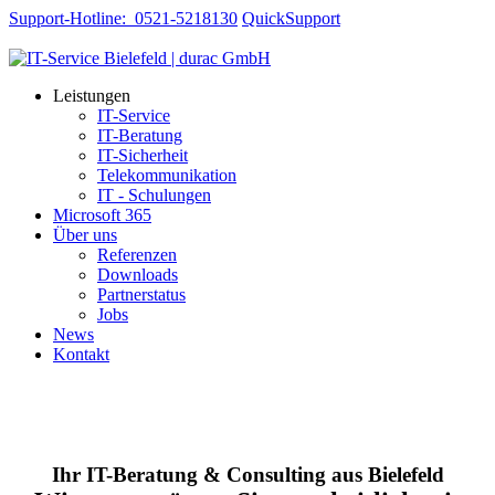
Support-Hotline: 0521-5218130
QuickSupport
Leistungen
IT-Service
IT-Beratung
IT-Sicherheit
Telekommunikation
IT - Schulungen
Microsoft 365
Über uns
Referenzen
Downloads
Partnerstatus
Jobs
News
Kontakt
Ihr IT-Beratung & Consulting aus Bielefeld